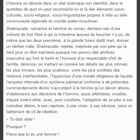
L’histoire se déroule dans un état islamique non identifié, dans le
quotidien de quoi on peut reconnaître ici et là des éléments socio-
culturels, socio-religieux, socio-linguistiques propres à telle ou telle
communauté régionale du monde arabo-musulman.
Shahrazade, narratrice et héroïne du roman, dernière-née d’une
cohorte de huit filles à qui la troisième épouse du boucher n’a pu, de
même que les deux premières, à la grande fureur dudit mari, donner
un héritier mâle, Shahrazade, rejetée, méprisée par son père qui la
tient pour un être inachevé puisque non pourvu des attributs
masculins qui font la fierté et l’honneur d’un respectable chef de
famille, dénonce, en mettant en lumière les détails les plus intimes,
les plus triviaux, les plus scabreux, voire les plus sordides des
relations interfamiliales, l’hypocrisie d’une morale religieuse de façade,
l’emprise infernale d’un système patriarcal conforme à de prétendus
commandements divins n’accordant à la femme qu’un devoir absolu
d’obéissance aux décisions de l’homme, aussi arbitraires, cruelles,
iniques soient-elles, avec, pour corollaire, l’obligation de se plier à ses
moindres désirs, à ses caprices, à ses vices, à ses sévices, sans un
battement de cil de rébellion.
« Tu dois obéir !
Pourquoi ?
Parce que tu es une femme !