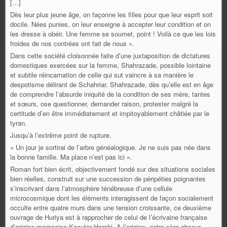
[…]
Dès leur plus jeune âge, on façonne les filles pour que leur esprit soit
docile. Nées punies, on leur enseigne à accepter leur condition et on
les dresse à obéir. Une femme se soumet, point ! Voilà ce que les lois
froides de nos contrées ont fait de nous ».
Dans cette société cloisonnée faite d’une juxtaposition de dictatures
domestiques exercées sur la femme, Shahrazade, possible lointaine
et subtile réincarnation de celle qui sut vaincre à sa manière le
despotisme délirant de Schahriar, Shahrazade, dès qu’elle est en âge
de comprendre l’absurde iniquité de la condition de ses mère, tantes
et sœurs, ose questionner, demander raison, protester malgré la
certitude d’en être immédiatement et impitoyablement châtiée par le
tyran.
Jusqu’à l’extrême point de rupture.
« Un jour je sortirai de l’arbre généalogique. Je ne suis pas née dans
la bonne famille. Ma place n’est pas ici ».
Roman fort bien écrit, objectivement fondé sur des situations sociales
bien réelles, construit sur une succession de péripéties poignantes
s’inscrivant dans l’atmosphère ténébreuse d’une cellule
microcosmique dont les éléments interagissent de façon socialement
occulte entre quatre murs dans une tension croissante, ce deuxième
ouvrage de Huriya est à rapprocher de celui de l’écrivaine française
d’origine marocaine Kaoutar Harchi, A l’origine, notre père obscur