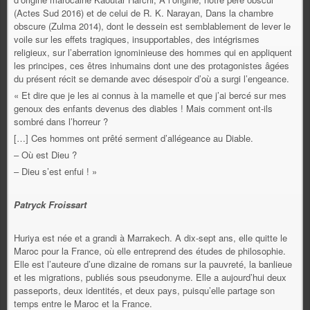
(Actes Sud 2016) et de celui de R. K. Narayan, Dans la chambre
obscure (Zulma 2014), dont le dessein est semblablement de lever le
voile sur les effets tragiques, insupportables, des intégrismes
religieux, sur l’aberration ignominieuse des hommes qui en appliquent
les principes, ces êtres inhumains dont une des protagonistes âgées
du présent récit se demande avec désespoir d’où a surgi l’engeance.
« Et dire que je les ai connus à la mamelle et que j’ai bercé sur mes
genoux des enfants devenus des diables ! Mais comment ont-ils
sombré dans l’horreur ?
[…] Ces hommes ont prêté serment d’allégeance au Diable.
– Où est Dieu ?
– Dieu s’est enfui ! »
Patryck Froissart
Huriya est née et a grandi à Marrakech. A dix-sept ans, elle quitte le
Maroc pour la France, où elle entreprend des études de philosophie.
Elle est l’auteure d’une dizaine de romans sur la pauvreté, la banlieue
et les migrations, publiés sous pseudonyme. Elle a aujourd’hui deux
passeports, deux identités, et deux pays, puisqu’elle partage son
temps entre le Maroc et la France.