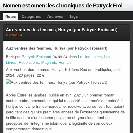
N
omen est omen: les chroniques de Patryck Froissart
Notes
Catégories
Archives
Tags
Aux ventres des femmes, Huriya (par Patryck Froissart)
26/09/2024
Aux ventres des femmes, Huriya (par Patryck Froissart)
Ecrit par
Patryck Froissart
04.09.24 dans
La Une Livres
,
Les
Livres
,
Recensions
,
Maghreb
,
Roman
Aux ventres des femmes, Huriya, Editions Rue de l’Echiquier, août
2024, 320 pages, 22 €
Après Entre les jambes, publié en avril 2021, un premier roman
contestataire, provocateur, qui lui a apporté une immédiate notoriété,
Huriya, écrivaine franco-marocaine, récidive avec ce récit tout autant
percutant des quinze premières années de l’existence quotidienne de
la fille cadette d’un boucher polygame et tyrannique tirant des
préceptes de l’intégrisme islamique la légitimité de son odieux
comportement domestique.