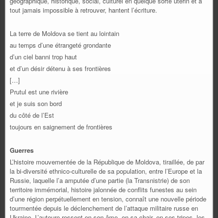
géographique, historique, social, culturel en quelque sorte utérin et à
tout jamais impossible à retrouver, hantent l’écriture.
La terre de Moldova se tient au lointain
au temps d’une étrangeté grondante
d’un ciel banni trop haut
et d’un désir détenu à ses frontières
[…]
Prutul est une rivière
et je suis son bord
du côté de l’Est
toujours en saignement de frontières
Guerres
L’histoire mouvementée de la République de Moldova, tiraillée, de par
la bi-diversité ethnico-culturelle de sa population, entre l’Europe et la
Russie, laquelle l’a amputée d’une partie (la Transnistrie) de son
territoire immémorial, histoire jalonnée de conflits funestes au sein
d’une région perpétuellement en tension, connaît une nouvelle période
tourmentée depuis le déclenchement de l’attaque militaire russe en
Ukraine. L’auteure ressent en son âme, en sa chair, en ses tripes, les