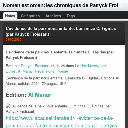
N
omen est omen: les chroniques de Patryck Froissart
Notes
Catégories
Archives
Tags
L’évidence de la paix nous enfante, Luminitza C. Tigirlas
(par Patryck Froissart)
09/05/2025
L’évidence de la paix nous enfante, Luminitza C. Tigirlas (par
Patryck Froissart)
Ecrit par
Patryck Froissart
16.01.25 dans
La Une Livres
,
Les
Livres
,
Al Manar
,
Recensions
,
Poésie
L’évidence de la paix nous enfante, Luminitza C. Tigirlas, Editions Al
Manar, octobre 2024, 70 pages, 15 €
Edition:
Al Manar
https://www.lacauselitteraire.fr/l-evidence-de-la-
paix-nous-enfante-luminitza-c-tigirlas-par-patryck-